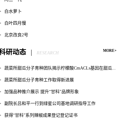
>
白水萝卜
>
白叶四月慢
>
北京改良2号
科研动态
|
MORE+
RESEARCH
>
蔬菜所甜瓜分子育种团队揭示柠檬酸CmACLs基因在甜瓜...
>
蔬菜所甜瓜分子育种工作取得新进展
>
加强品种推介展示 提升“甘科”品牌形象
>
副院长吕和平一行到绿星公司基地调研指导工作
>
获得“甘科”系列辣椒成果登记登记证书