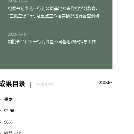
2024-06-24
纪委书记李允一行到公司基地检查党纪学习教育、
“三抓三促”行动及重点工作落实情况进行督查调研
2024-06-19
副院长吕和平一行到绿星公司基地调研指导工作
成果目录
|
MORE+
RESULTS
>
墨龙
>
92-96
>
9688
>
阿兰一代